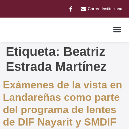
Correo Institucional
Etiqueta:
Beatriz
Estrada Martínez
Exámenes de la vista en
Landareñas como parte
del programa de lentes
de DIF Nayarit y SMDIF