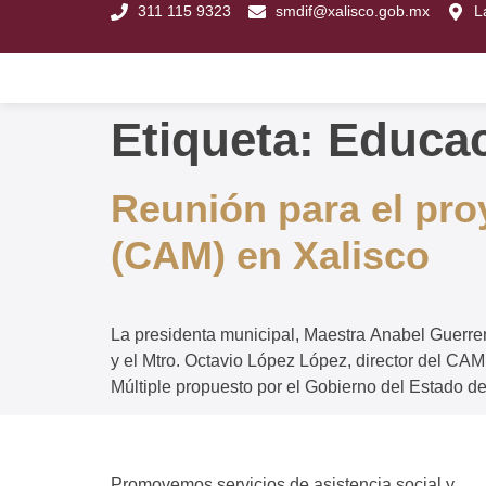
311 115 9323
smdif@xalisco.gob.mx
L
Etiqueta:
Educac
Reunión para el pro
(CAM) en Xalisco
La presidenta municipal, Maestra Anabel Guerre
y el Mtro. Octavio López López, director del CAM
Múltiple propuesto por el Gobierno del Estado d
Promovemos servicios de asistencia social y