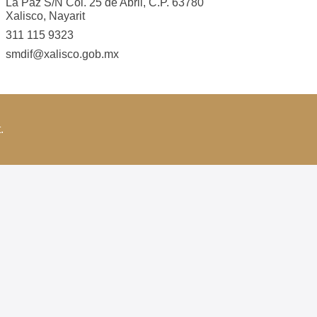
La Paz S/N Col. 25 de Abril, C.P. 63780
Xalisco, Nayarit
311 115 9323
smdif@xalisco.gob.mx
.