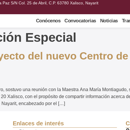
a Paz S/N Col. 25 de Abril, C.P. 63780 Xalisco, Nayarit
Conócenos
Convocatorias
Noticias
Tra
ión Especial
yecto del nuevo Centro de
ro, sostuvo una reunión con la Maestra Ana María Montiagudo, 
 20 Xalisco, con el propósito de compartir información acerca 
e Nayarit, encabezado por el […]
Enlaces de interés
C