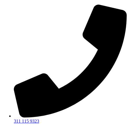
Ir
al
contenido
311 115 9323