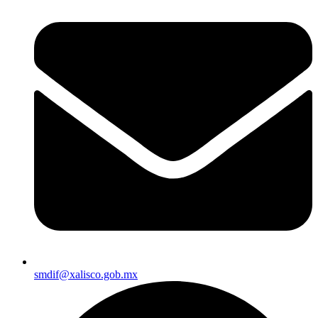
smdif@xalisco.gob.mx