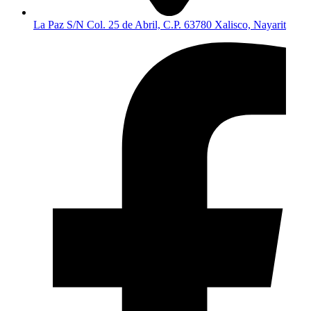
La Paz S/N Col. 25 de Abril, C.P. 63780 Xalisco, Nayarit