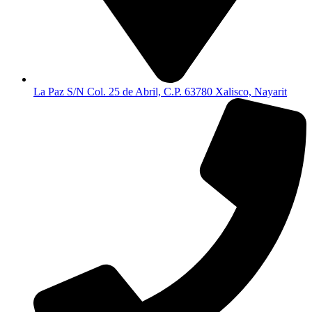
La Paz S/N Col. 25 de Abril, C.P. 63780 Xalisco, Nayarit