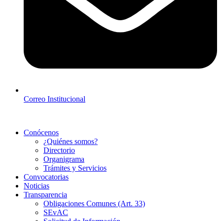
Correo Institucional
Conócenos
¿Quiénes somos?
Directorio
Organigrama
Trámites y Servicios
Convocatorias
Noticias
Transparencia
Obligaciones Comunes (Art. 33)
SEvAC