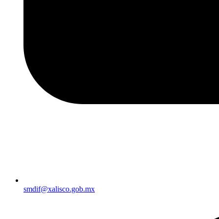
smdif@xalisco.gob.mx