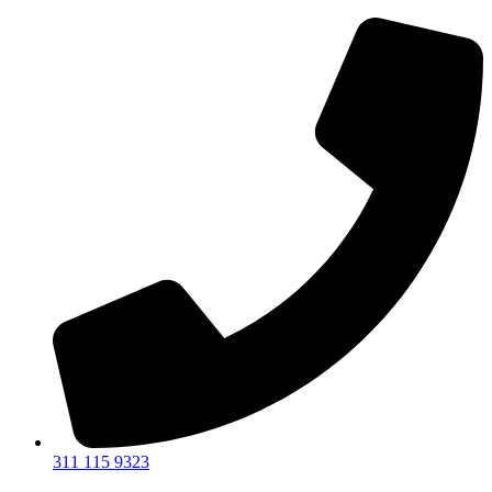
Ir
al
contenido
311 115 9323