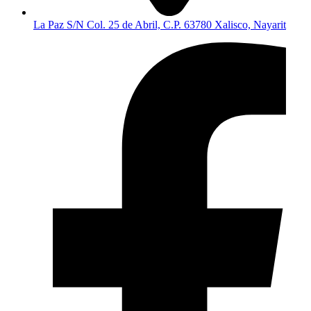
La Paz S/N Col. 25 de Abril, C.P. 63780 Xalisco, Nayarit