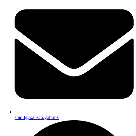
smdif@xalisco.gob.mx