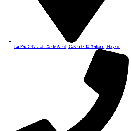
La Paz S/N Col. 25 de Abril, C.P. 63780 Xalisco, Nayarit