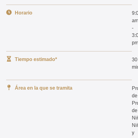
Horario
9:
a
-
3:
p
Tiempo estimado*
30
mi
Área en la que se tramita
Pr
de
Pr
de
Ni
Ni
y