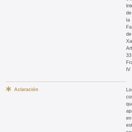
Int
de
la
Fa
de
Xa
Ar
33
Fr
IV
Aclaración
Lo
co
qu
ap
en
es