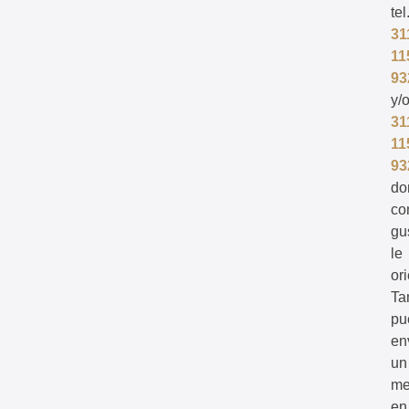
tel
31
11
93
y/
31
11
93
do
co
gu
le
or
Ta
pu
en
un
me
en