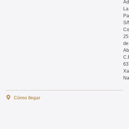
Ad
La
Pa
S/
Co
25
de
Abr
C.
63
Xa
Na
Cómo llegar