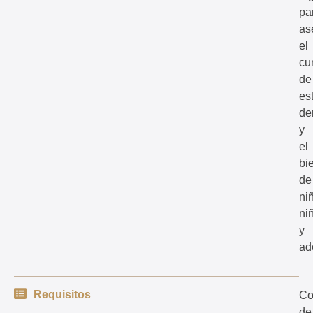
pa
as
el
cu
de
es
de
y
el
bi
de
ni
ni
y
ad
Requisitos
Co
de