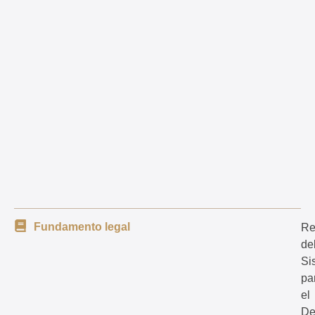
Fundamento legal
Re
de
Si
pa
el
De