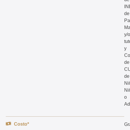
IN
de
Pa
Ma
y/
tut
y
Co
de
C
de
Ni
Ni
o
Ad
Costo*
Gr