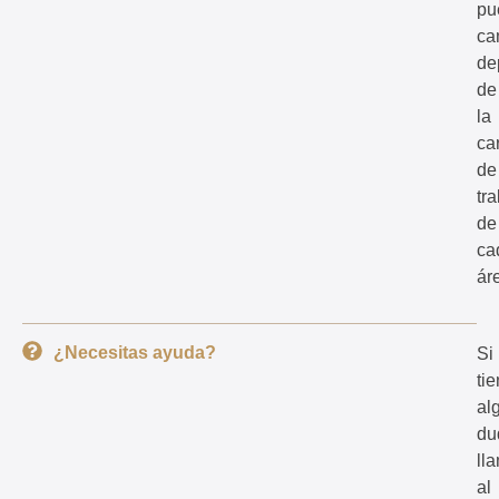
pu
ca
de
de
la
ca
de
tr
de
ca
ár
¿Necesitas ayuda?
Si
ti
al
du
ll
al