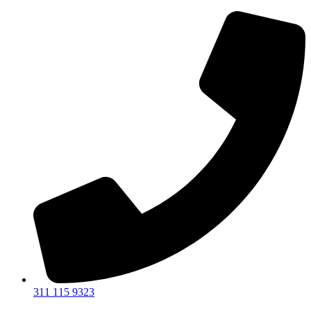
Ir
al
contenido
311 115 9323