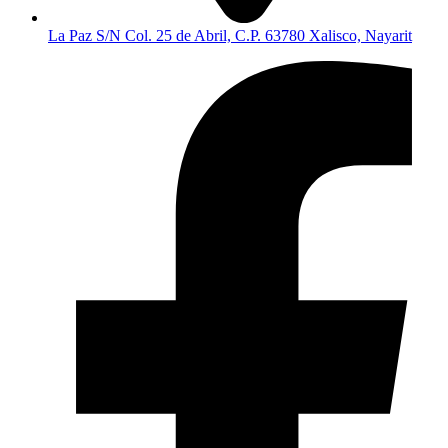
La Paz S/N Col. 25 de Abril, C.P. 63780 Xalisco, Nayarit