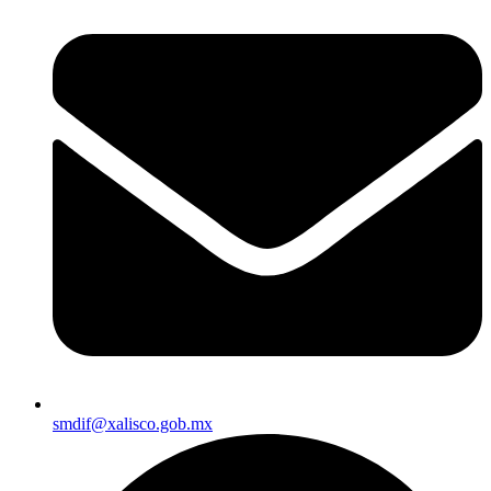
smdif@xalisco.gob.mx