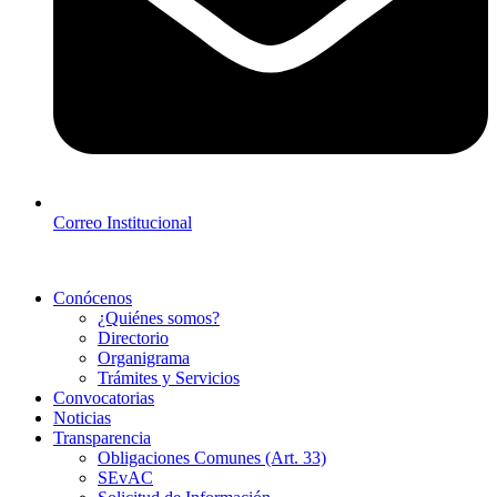
Correo Institucional
Conócenos
¿Quiénes somos?
Directorio
Organigrama
Trámites y Servicios
Convocatorias
Noticias
Transparencia
Obligaciones Comunes (Art. 33)
SEvAC