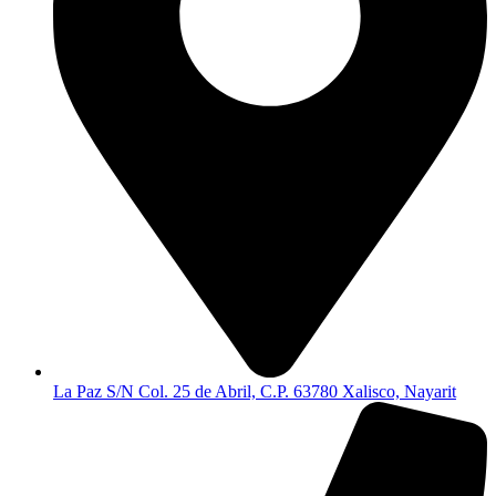
La Paz S/N Col. 25 de Abril, C.P. 63780 Xalisco, Nayarit