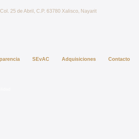
ol. 25 de Abril, C.P. 63780 Xalisco, Nayarit
parencia
SEvAC
Adquisiciones
Contacto
ilidad
ncia y Acceso a la Información Pública del Estado de Naya