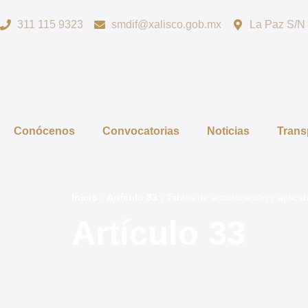
311 115 9323
smdif@xalisco.gob.mx
La Paz S/N C
Conócenos
Convocatorias
Noticias
Trans
Inicio
›
Artículo 33
›
Tablas de actualización y aplicab
Artículo 33
Obligaciones Comunes de la Ley de Transpare