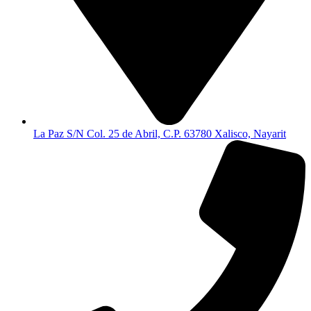
La Paz S/N Col. 25 de Abril, C.P. 63780 Xalisco, Nayarit