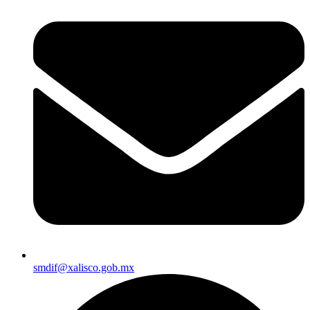
smdif@xalisco.gob.mx