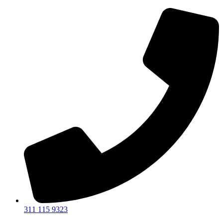
Ir
al
contenido
311 115 9323