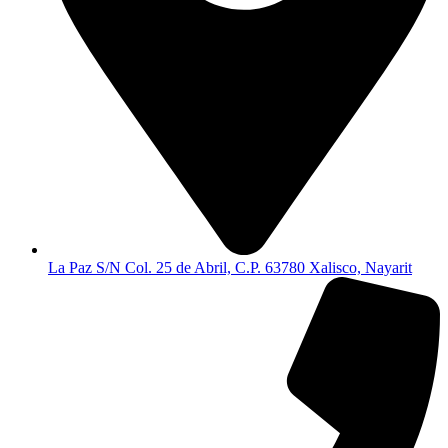
La Paz S/N Col. 25 de Abril, C.P. 63780 Xalisco, Nayarit