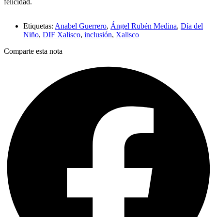
felicidad.
Etiquetas:
Anabel Guerrero
,
Ángel Rubén Medina
,
Día del
Niño
,
DIF Xalisco
,
inclusión
,
Xalisco
Comparte esta nota