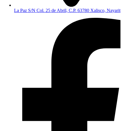
La Paz S/N Col. 25 de Abril, C.P. 63780 Xalisco, Nayarit