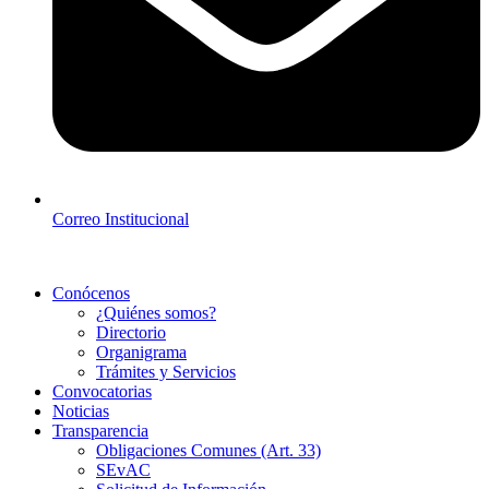
Correo Institucional
Conócenos
¿Quiénes somos?
Directorio
Organigrama
Trámites y Servicios
Convocatorias
Noticias
Transparencia
Obligaciones Comunes (Art. 33)
SEvAC