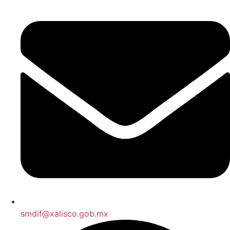
smdif@xalisco.gob.mx