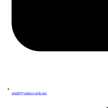
smdif@xalisco.gob.mx